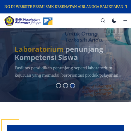
WEBSITE RESMI SMK KESEHATAN AIRLANGGA BALIKPAPAN. TEMUKAN BE
Healthpreneurship
(Sekolah
Berbasis Perusahaan)
Layanan Teaching Factory Home Caregiver bagi warga
senior untuk mencegah dimensia & pendampingan orang
sakit