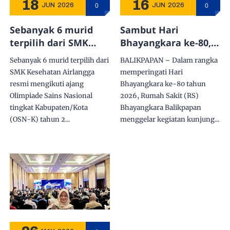
18
16
0
0
JUN
2026
JUN
2026
Sebanyak 6 murid
Sambut Hari
terpilih dari SMK
Bhayangkara ke-80,
Kesehatan Airlangga
RS Bhayangkara
Sebanyak 6 murid terpilih dari
BALIKPAPAN – Dalam rangka
resmi mengikuti
Balikpapan Gelar
SMK Kesehatan Airlangga
memperingati Hari
ajang Olimpiade
Penyuluhan
resmi mengikuti ajang
Bhayangkara ke-80 tahun
Sains Nasional
Kesehatan di SMK
Olimpiade Sains Nasional
2026, Rumah Sakit (RS)
tingkat
Kesehatan Airlangga
tingkat Kabupaten/Kota
Bhayangkara Balikpapan
Kabupaten/Kota
(OSN-K) tahun 2...
menggelar kegiatan kunjung...
(OSN-K) tahun 2026