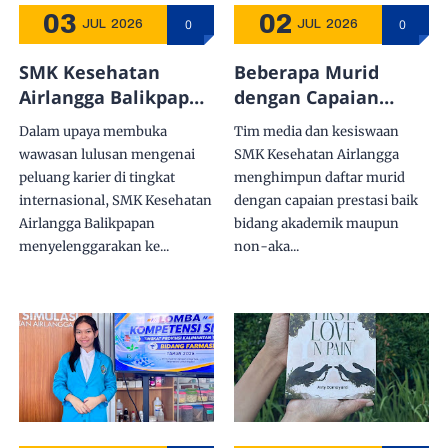
03
02
0
0
JUL
2026
JUL
2026
SMK Kesehatan
Beberapa Murid
Airlangga Balikpapan
dengan Capaian
Gelar Sosialisasi
Prestasi Akademik
Dalam upaya membuka
Tim media dan kesiswaan
Peluang Kerja di
dan Non-akademik
wawasan lulusan mengenai
SMK Kesehatan Airlangga
Jepang Bersama PT
Sepanjang Tahun
peluang karier di tingkat
menghimpun daftar murid
Thrive Plaza
Ajaran 2025-2026
internasional, SMK Kesehatan
dengan capaian prestasi baik
Okinawa
Airlangga Balikpapan
bidang akademik maupun
menyelenggarakan ke...
non-aka...