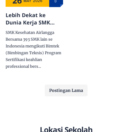
26
0
MAY
2026
Lebih Dekat ke
Dunia Kerja SMK
Kesehatan Airlangga
SMK Kesehatan Airlangga
raih bantuan
Bersama 393 SMK lain se
pemerintah program
Indonesia mengikuti Bimtek
Sertifikasi
(Bimbingan Teknis) Program
Kompetensi bagi 133
Sertifikasi keahlian
murid dari
professional bers...
Direktorat SMK
Kemdikdasmen
Postingan Lama
Lokasi Sekolah