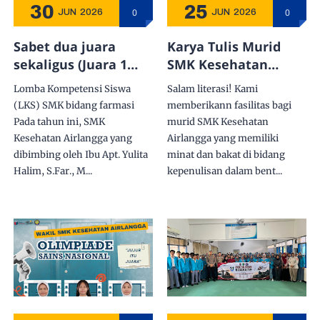
30
25
0
0
JUN
2026
JUN
2026
Sabet dua juara
Karya Tulis Murid
sekaligus (Juara 1
SMK Kesehatan
tingkat Kota dan
Airlangga
Lomba Kompetensi Siswa
Salam literasi! Kami
Provinsi Kaltim),
Diterbitkan dalam
(LKS) SMK bidang farmasi
memberikann fasilitas bagi
Elika M. Sharon
Bentuk Buku dan
Pada tahun ini, SMK
murid SMK Kesehatan
siswa SMK
Siap Dibaca Khalayak
Kesehatan Airlangga yang
Airlangga yang memiliki
Kesehatan Airlangga
Luas
dibimbing oleh Ibu Apt. Yulita
minat dan bakat di bidang
siap bertarung di LKS
Halim, S.Far., M...
kepenulisan dalam bent...
tingkat Nasional
sebagai Wakil Kaltim
pada bidang lomba
Farmasi tahun 2026