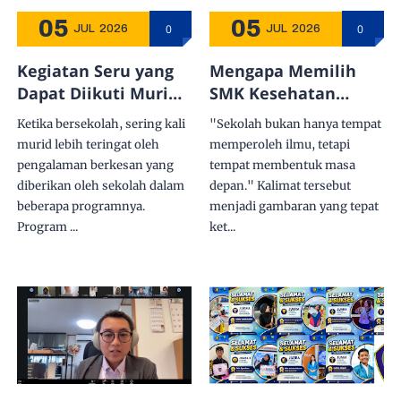
05
05
0
0
JUL
2026
JUL
2026
Kegiatan Seru yang
Mengapa Memilih
Dapat Diikuti Murid
SMK Kesehatan
SMK Kesehatan
Airlangga
Ketika bersekolah, sering kali
"Sekolah bukan hanya tempat
Airlangga selama
Balikpapan? Sekolah
murid lebih teringat oleh
memperoleh ilmu, tetapi
Kegiatan Pendidikan
Kesehatan yang
pengalaman berkesan yang
tempat membentuk masa
Mempersiapkan
diberikan oleh sekolah dalam
depan." Kalimat tersebut
Generasi Profesional,
beberapa programnya.
menjadi gambaran yang tepat
Berkarakter, dan
Program ...
ket...
Siap Menghadapi
Tantangan Global